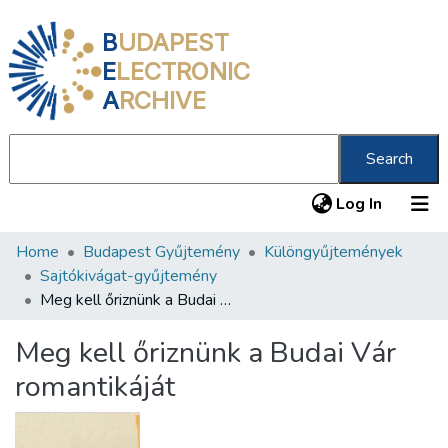
B
UDAPEST
E
LECTRONIC
A
RCHIVE
Search
(current
Log In
Home
Budapest Gyűjtemény
Különgyűjtemények
Communities & Collections
Sajtókivágat-gyűjtemény
All of DSpace
Meg kell őriznünk a Budai Vár romantikáját
Statistics
Meg kell őriznünk a Budai Vár
About us
romantikáját