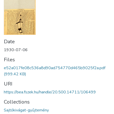
Date
1930-07-06
Files
e52a017fe08c536a8d90ad754770d465b9025f2a.pdf
(999.42 KB)
URI
https://bea.fszek.hu/handle/20.500.14711/106499
Collections
Sajtókivágat-gyűjtemény