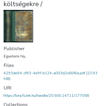
költségekre /
Publisher
Egyetemi Ny.,
Files
4293de94-cf93-4e9f-b124-a003d2c66f6e.pdf
(23.93
MB)
URI
https://bea.fszek.hu/handle/20.500.14711/177058
Collections