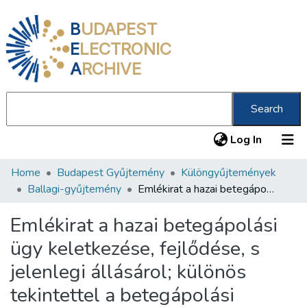
B
UDAPEST
E
LECTRONIC
A
RCHIVE
Search
(current
Log In
Home
Budapest Gyűjtemény
Különgyűjtemények
Communities & Collections
Ballagi-gyűjtemény
Emlékirat a hazai betegápolási ügy keletkezése, fejlődése, s jelenlegi állásárol; különös tekintettel a betegápolási költségekre /
All of DSpace
Emlékirat a hazai betegápolási
Statistics
ügy keletkezése, fejlődése, s
About us
jelenlegi állásárol; különös
tekintettel a betegápolási