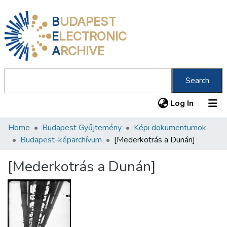
B
UDAPEST
E
LECTRONIC
A
RCHIVE
Search
(current
Log In
Home
Budapest Gyűjtemény
Képi dokumentumok
Communities & Collections
Budapest-képarchívum
[Mederkotrás a Dunán]
All of DSpace
[Mederkotrás a Dunán]
Statistics
About us