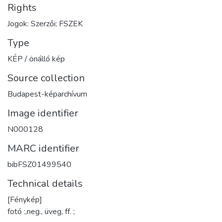
Rights
Jogok: Szerzői; FSZEK
Type
KÉP / önálló kép
Source collection
Budapest-képarchívum
Image identifier
N000128
MARC identifier
bibFSZ01499540
Technical details
[Fénykép]
fotó :,neg., üveg, ff. ;