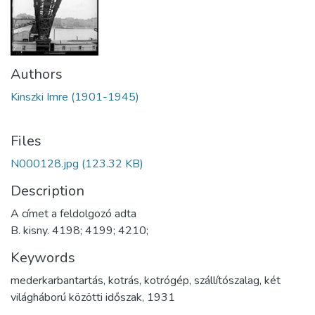
Authors
Kinszki Imre (1901-1945)
Files
N000128.jpg
(123.32 KB)
Description
A címet a feldolgozó adta
B. kisny. 4198; 4199; 4210;
Keywords
mederkarbantartás
,
kotrás
,
kotrógép
,
szállítószalag
,
két
világháború közötti időszak
,
1931