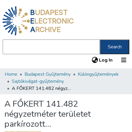
B
UDAPEST
E
LECTRONIC
A
RCHIVE
Search
(current
Log In
Home
Budapest Gyűjtemény
Különgyűjtemények
Communities & Collections
Sajtókivágat-gyűjtemény
All of DSpace
A FŐKERT 141.482 négyzetméter területet parkírozott...
Statistics
A FŐKERT 141.482
About us
négyzetméter területet
parkírozott...