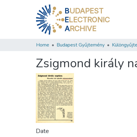
B
UDAPEST
E
LECTRONIC
A
RCHIVE
Home
Budapest Gyűjtemény
Különgyűjt
Zsigmond király n
Date