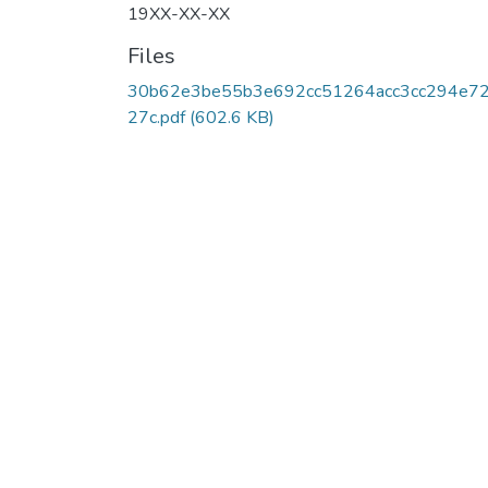
19XX-XX-XX
Files
30b62e3be55b3e692cc51264acc3cc294e7
27c.pdf
(602.6 KB)