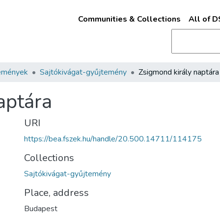
Communities & Collections
All of 
emények
Sajtókivágat-gyűjtemény
Zsigmond király naptára
aptára
URI
https://bea.fszek.hu/handle/20.500.14711/114175
Collections
Sajtókivágat-gyűjtemény
Place, address
Budapest