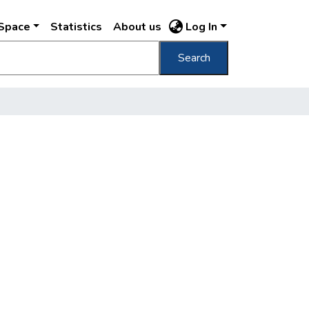
DSpace
Statistics
About us
Log In
Search