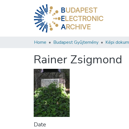
B
UDAPEST
E
LECTRONIC
A
RCHIVE
Home
Budapest Gyűjtemény
Képi doku
Rainer Zsigmond
Date