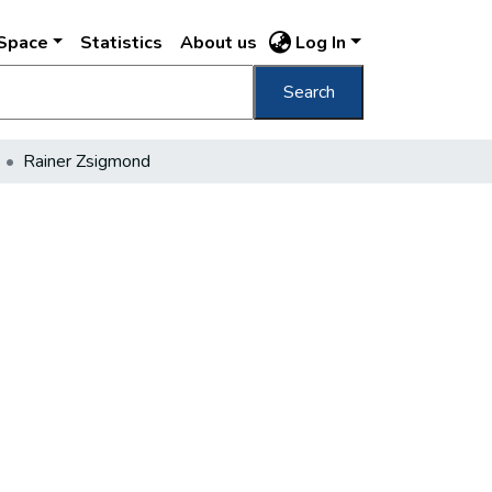
DSpace
Statistics
About us
Log In
Search
Rainer Zsigmond