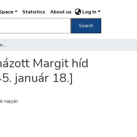
DSpace
Statistics
About us
Log In
Search
[A II. világháborúban a németek által aláaknázott Margit híd korábban már felrobbant pesti szárnya, 1945. január 18.]
názott Margit híd
5. január 18.]
ak napján