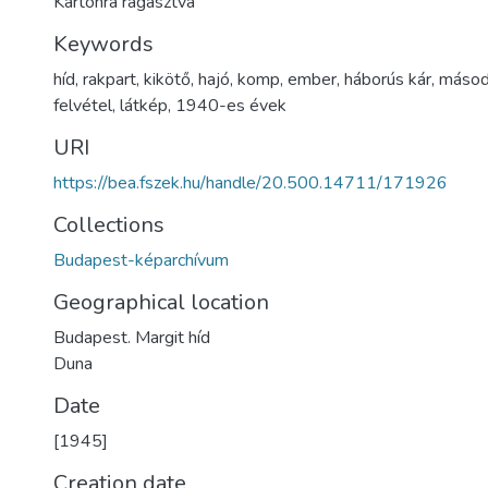
Kartonra ragasztva
Keywords
híd
,
rakpart
,
kikötő
,
hajó
,
komp
,
ember
,
háborús kár
,
másodi
felvétel
,
látkép
,
1940-es évek
URI
https://bea.fszek.hu/handle/20.500.14711/171926
Collections
Budapest-képarchívum
Geographical location
Budapest. Margit híd
Duna
Date
[1945]
Creation date