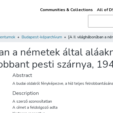
Communities & Collections
All of 
mentumok
Budapest-képarchívum
ban a németek által aláak
bbant pesti szárnya, 194
Abstract
A budai oldalról fényképezve, a híd teljes felrobbantásán
Description
A szerző azonosítatlan
A címet a feldolgozó adta