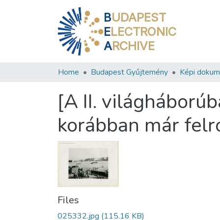
B
UDAPEST
E
LECTRONIC
A
RCHIVE
Home
Budapest Gyűjtemény
Képi doku
[A II. világháború
korábban már felro
Files
025332.jpg
(115.16 KB)