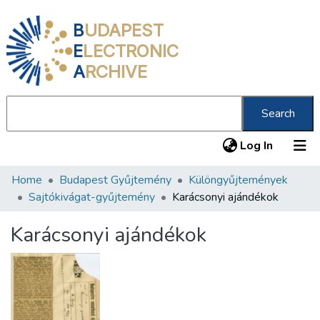
B
UDAPEST
E
LECTRONIC
A
RCHIVE
Search
(current
Log In
Home
Budapest Gyűjtemény
Különgyűjtemények
Communities & Collections
Sajtókivágat-gyűjtemény
Karácsonyi ajándékok
All of DSpace
Karácsonyi ajándékok
Statistics
About us