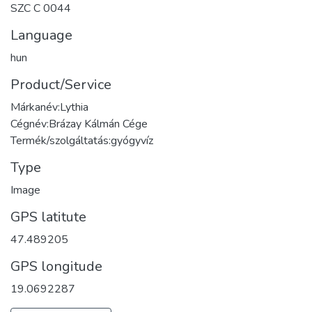
SZC C 0044
Language
hun
Product/Service
Márkanév:Lythia
Cégnév:Brázay Kálmán Cége
Termék/szolgáltatás:gyógyvíz
Type
Image
GPS latitute
47.489205
GPS longitude
19.0692287