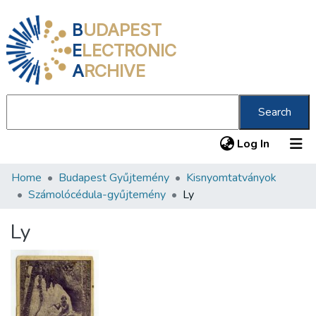
B
UDAPEST
E
LECTRONIC
A
RCHIVE
Search
(current
Log In
Home
Budapest Gyűjtemény
Kisnyomtatványok
Communities & Collections
Számolócédula-gyűjtemény
Ly
All of DSpace
Ly
Statistics
About us