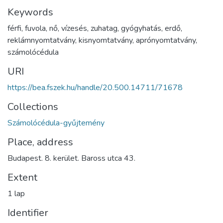
Keywords
férfi
,
fuvola
,
nő
,
vízesés
,
zuhatag
,
gyógyhatás
,
erdő
,
reklámnyomtatvány
,
kisnyomtatvány
,
aprónyomtatvány
,
számolócédula
URI
https://bea.fszek.hu/handle/20.500.14711/71678
Collections
Számolócédula-gyűjtemény
Place, address
Budapest. 8. kerület. Baross utca 43.
Extent
1 lap
Identifier