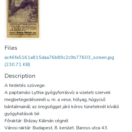
Files
ac46fa5161a815daa76b89c2c9b77603_screen.jpg
(230.71 KB)
Description
A hirdetés szövege:
A paptamási Lythia gyógyforrásvíz a vizeleti szervek
megbetegedéseinél u. m. a vese, hólyag, húgycső
bántalmainál; az öregséggel járó kóros tüneteknél kíváló
gyógyhatások bír.
Főraktár: Brázay Kálmán cégnél
Városi raktár: Budapest, 8. kerület. Baross utca 43.