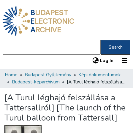
B
UDAPEST
E
LECTRONIC
A
RCHIVE
Search
(current
Log In
Home
Budapest Gyűjtemény
Képi dokumentumok
Communities & Collections
Budapest-képarchívum
[A Turul léghajó felszállása a Tattersallról] [The launch of the Turul balloon from Tattersall]
All of DSpace
[A Turul léghajó felszállása a
Statistics
Tattersallról] [The launch of the
About us
Turul balloon from Tattersall]