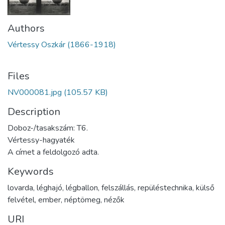
Authors
Vértessy Oszkár (1866-1918)
Files
NV000081.jpg
(105.57 KB)
Description
Doboz-/tasakszám: T6.
Vértessy-hagyaték
A címet a feldolgozó adta.
Keywords
lovarda
,
léghajó
,
légballon
,
felszállás
,
repüléstechnika
,
külső
felvétel
,
ember
,
néptömeg
,
nézők
URI