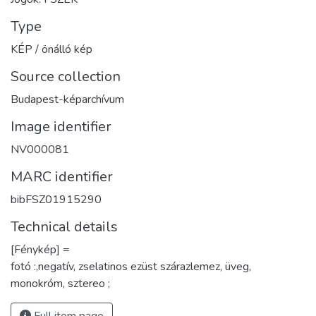
Type
KÉP / önálló kép
Source collection
Budapest-képarchívum
Image identifier
NV000081
MARC identifier
bibFSZ01915290
Technical details
[Fénykép] =
fotó :,negatív, zselatinos ezüst szárazlemez, üveg,
monokróm, sztereo ;
Full item page