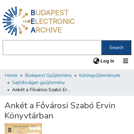
B
UDAPEST
E
LECTRONIC
A
RCHIVE
Search
(current
Log In
Home
Budapest Gyűjtemény
Különgyűjtemények
Communities & Collections
Sajtókivágat-gyűjtemény
All of DSpace
Ankét a Fővárosi Szabó Ervin Könyvtárban
Statistics
Ankét a Fővárosi Szabó Ervin
About us
Könyvtárban