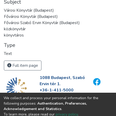
Subject
Városi Könyvtár (Budapest)
Fővárosi Könyvtár (Budapest)
Fővárosi Szabó Ervin Könyvtár (Budapest)
közkönyvtár
könyvtáros
Type
Text
Full item page
1088 Budapest, Szabó
Ervin tér 1.
+36-1-411-5000
info@fszek.hu
We collect and process your personal information for the
https://fszek.hu
following purposes:
Authentication, Preferences,
Acknowledgement and Statistics
.
To learn more, please read our
privacy policy
.