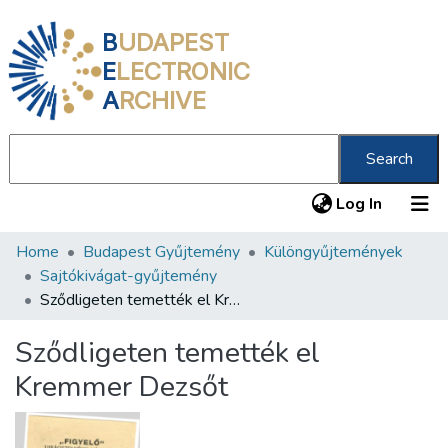
B
UDAPEST
E
LECTRONIC
A
RCHIVE
Search
(current
Log In
Home
Budapest Gyűjtemény
Különgyűjtemények
Communities & Collections
Sajtókivágat-gyűjtemény
All of DSpace
Sződligeten temették el Kremmer Dezsőt
Statistics
Sződligeten temették el
About us
Kremmer Dezsőt