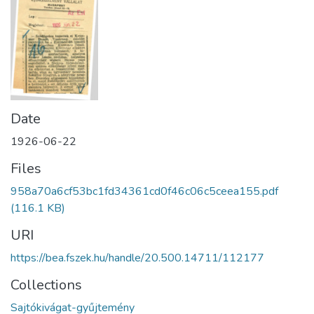
Date
1926-06-22
Files
958a70a6cf53bc1fd34361cd0f46c06c5ceea155.pdf
(116.1 KB)
URI
https://bea.fszek.hu/handle/20.500.14711/112177
Collections
Sajtókivágat-gyűjtemény