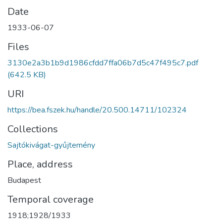
Date
1933-06-07
Files
3130e2a3b1b9d1986cfdd7ffa06b7d5c47f495c7.pdf
(642.5 KB)
URI
https://bea.fszek.hu/handle/20.500.14711/102324
Collections
Sajtókivágat-gyűjtemény
Place, address
Budapest
Temporal coverage
1918;1928/1933