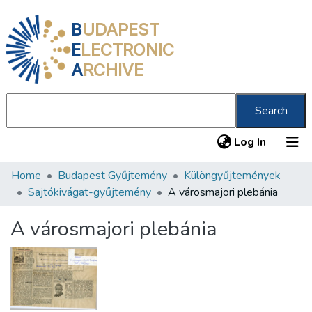
B
UDAPEST
E
LECTRONIC
A
RCHIVE
Search
(current
Log In
Home
Budapest Gyűjtemény
Különgyűjtemények
Communities & Collections
Sajtókivágat-gyűjtemény
A városmajori plebánia
All of DSpace
A városmajori plebánia
Statistics
About us