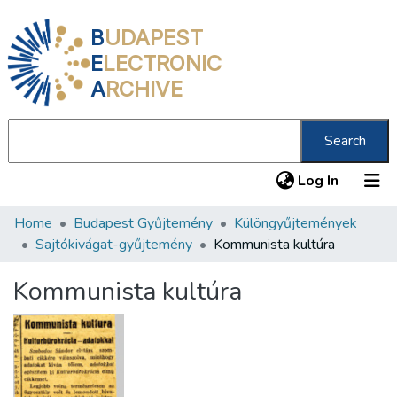
B
UDAPEST
E
LECTRONIC
A
RCHIVE
Search
(current
Log In
Home
Budapest Gyűjtemény
Különgyűjtemények
Communities & Collections
Sajtókivágat-gyűjtemény
Kommunista kultúra
All of DSpace
Kommunista kultúra
Statistics
About us