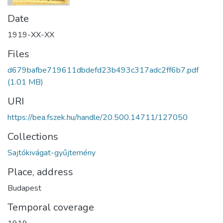
Date
1919-XX-XX
Files
d679bafbe719611dbdefd23b493c317adc2ff6b7.pdf
(1.01 MB)
URI
https://bea.fszek.hu/handle/20.500.14711/127050
Collections
Sajtókivágat-gyűjtemény
Place, address
Budapest
Temporal coverage