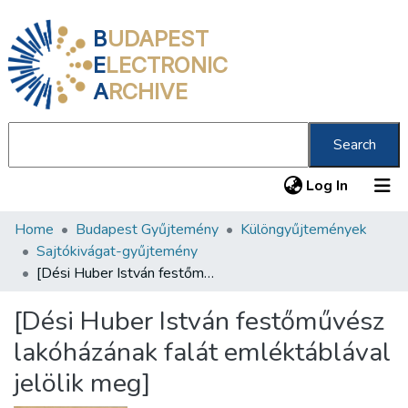
B
UDAPEST
E
LECTRONIC
A
RCHIVE
Search
(current
Log In
Home
Budapest Gyűjtemény
Különgyűjtemények
Communities & Collections
Sajtókivágat-gyűjtemény
All of DSpace
[Dési Huber István festőművész lakóházának falát emléktáblával jelölik meg]
Statistics
[Dési Huber István festőművész
About us
lakóházának falát emléktáblával
jelölik meg]