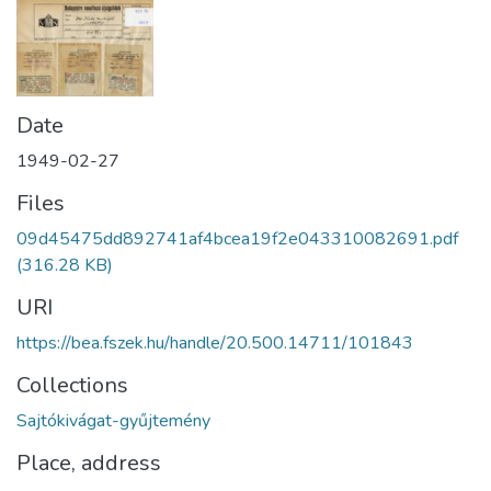
Date
1949-02-27
Files
09d45475dd892741af4bcea19f2e043310082691.pdf
(316.28 KB)
URI
https://bea.fszek.hu/handle/20.500.14711/101843
Collections
Sajtókivágat-gyűjtemény
Place, address