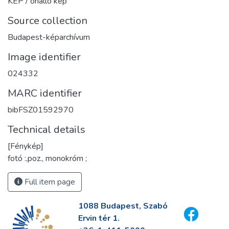
KÉP / önálló kép
Source collection
Budapest-képarchívum
Image identifier
024332
MARC identifier
bibFSZ01592970
Technical details
[Fénykép]
fotó :,poz., monokróm ;
Full item page
1088 Budapest, Szabó
Ervin tér 1.