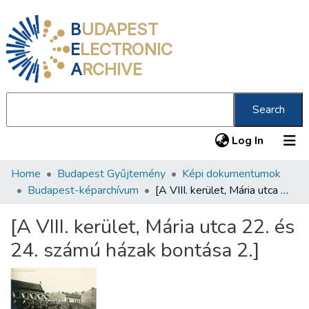
B
UDAPEST
E
LECTRONIC
A
RCHIVE
Search
(current
Log In
Home
Budapest Gyűjtemény
Képi dokumentumok
Communities & Collections
Budapest-képarchívum
[A VIII. kerület, Mária utca 22. és 24. számú házak bontása 2.]
All of DSpace
[A VIII. kerület, Mária utca 22. és
Statistics
24. számú házak bontása 2.]
About us