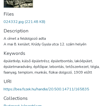
Files
024332.jpg
(221.48 KB)
Description
A címet a feldolgozó adta
A mai 8. kerület, Krúdy Gyula utca 12. szám helyén
Keywords
épületkép
,
külső épületrész
,
épületbontás
,
lakóépület
,
épületmaradvány
,
építőipar
,
lebontás
,
tetőszerkezet
,
tégla
,
faanyag
,
templom
,
munkás
,
fizikai dolgozó
,
1909 előtt
URI
https://bea.fszek.hu/handle/20.500.14711/165835
Collections