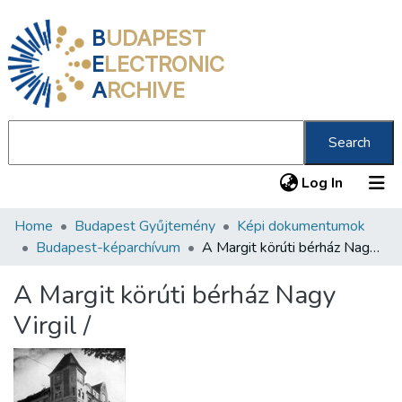
B
UDAPEST
E
LECTRONIC
A
RCHIVE
Search
(current
Log In
Home
Budapest Gyűjtemény
Képi dokumentumok
Communities & Collections
Budapest-képarchívum
A Margit körúti bérház Nagy Virgil /
All of DSpace
A Margit körúti bérház Nagy
Statistics
Virgil /
About us