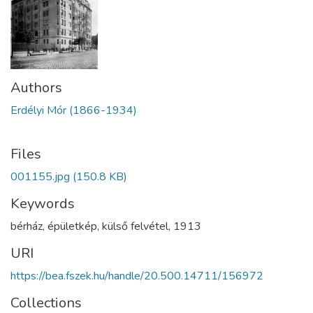
Authors
Erdélyi Mór (1866-1934)
Files
001155.jpg
(150.8 KB)
Keywords
bérház
,
épületkép
,
külső felvétel
,
1913
URI
https://bea.fszek.hu/handle/20.500.14711/156972
Collections