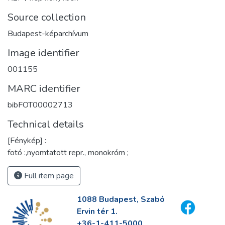
Source collection
Budapest-képarchívum
Image identifier
001155
MARC identifier
bibFOT00002713
Technical details
[Fénykép] :
fotó :,nyomtatott repr., monokróm ;
Full item page
1088 Budapest, Szabó
Ervin tér 1.
+36-1-411-5000