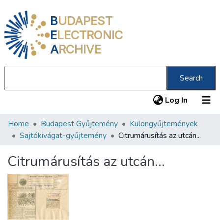
B
UDAPEST
E
LECTRONIC
A
RCHIVE
Search
(current
Log In
Home
Budapest Gyűjtemény
Különgyűjtemények
Communities & Collections
Sajtókivágat-gyűjtemény
Citrumárusítás az utcán...
All of DSpace
Citrumárusítás az utcán...
Statistics
About us