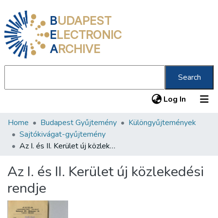
B
UDAPEST
E
LECTRONIC
A
RCHIVE
Search
(current
Log In
Home
Budapest Gyűjtemény
Különgyűjtemények
Communities & Collections
Sajtókivágat-gyűjtemény
All of DSpace
Az I. és II. Kerület új közlekedési rendje
Statistics
Az I. és II. Kerület új közlekedési
About us
rendje