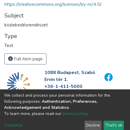
https://creativecommons.org/licenses/by-nc/4.0/
Subject
közlekedésrendészet
Type
Text
Full item page
1088 Budapest, Szabó
Ervin tér 1.
+36-1-411-5000
info@fszek.hu
We collect and process your personal information for the
https://fszek.hu
following purposes:
Authentication, Preferences,
Acknowledgement and Statistics
.
To learn more, please read our
privacy policy
.
Customize
Decline
That's ok