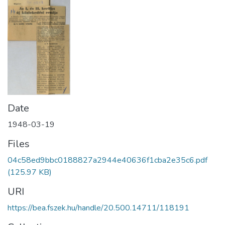
Date
1948-03-19
Files
04c58ed9bbc0188827a2944e40636f1cba2e35c6.pdf
(125.97 KB)
URI
https://bea.fszek.hu/handle/20.500.14711/118191