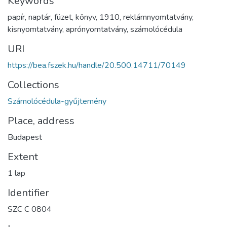
Keywords
papír
,
naptár
,
füzet
,
könyv
,
1910
,
reklámnyomtatvány
,
kisnyomtatvány
,
aprónyomtatvány
,
számolócédula
URI
https://bea.fszek.hu/handle/20.500.14711/70149
Collections
Számolócédula-gyűjtemény
Place, address
Budapest
Extent
1 lap
Identifier
SZC C 0804