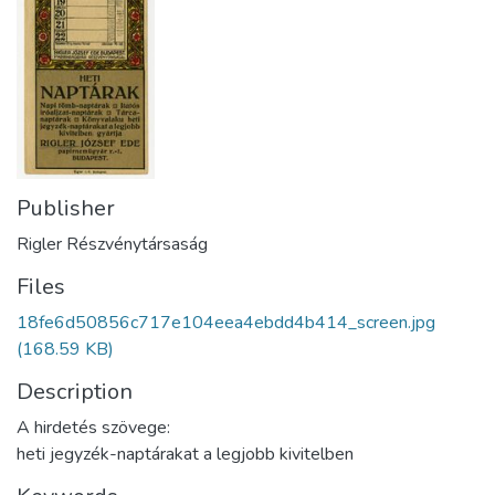
Publisher
Rigler Részvénytársaság
Files
18fe6d50856c717e104eea4ebdd4b414_screen.jpg
(168.59 KB)
Description
A hirdetés szövege:
heti jegyzék-naptárakat a legjobb kivitelben