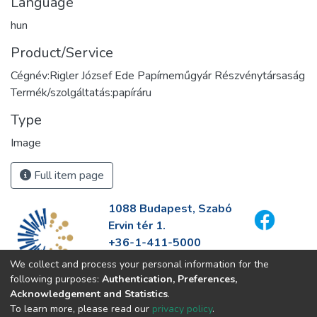
Language
hun
Product/Service
Cégnév:Rigler József Ede Papírneműgyár Részvénytársaság
Termék/szolgáltatás:papíráru
Type
Image
Full item page
1088 Budapest, Szabó
Ervin tér 1.
+36-1-411-5000
info@fszek.hu
We collect and process your personal information for the
https://fszek.hu
following purposes:
Authentication, Preferences,
Acknowledgement and Statistics
.
To learn more, please read our
privacy policy
.