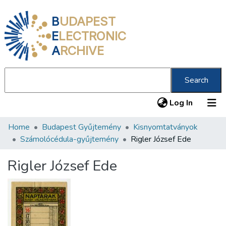
B
UDAPEST
E
LECTRONIC
A
RCHIVE
Search
(current
Log In
Home
Budapest Gyűjtemény
Kisnyomtatványok
Communities & Collections
Számolócédula-gyűjtemény
Rigler József Ede
All of DSpace
Rigler József Ede
Statistics
About us