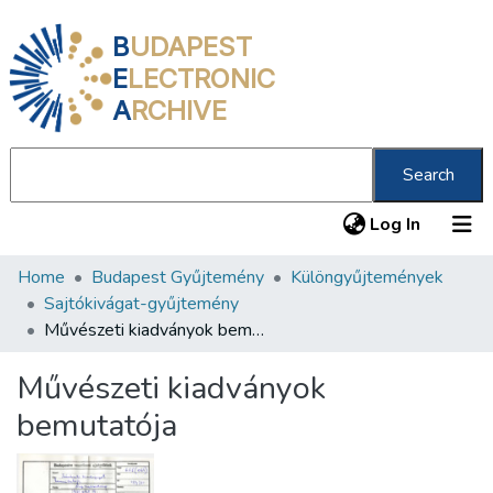
B
UDAPEST
E
LECTRONIC
A
RCHIVE
Search
(current
Log In
Home
Budapest Gyűjtemény
Különgyűjtemények
Communities & Collections
Sajtókivágat-gyűjtemény
All of DSpace
Művészeti kiadványok bemutatója
Statistics
Művészeti kiadványok
About us
bemutatója