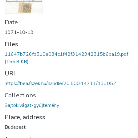
Date
1971-10-19
Files
11647b726fb510e034c1f42f3142942315b6ba19.pdf
(155.9 KB)
URI
https://bea.fszek.hu/handle/20.500.14711/133052
Collections
Sajtókivágat-gyűjtemény
Place, address
Budapest