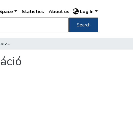
DSpace
Statistics
About us
Log In
Search
A mintakerületben már bevált a decentralizáció
áció