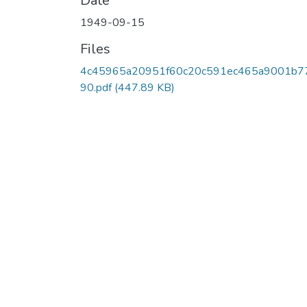
Date
1949-09-15
Files
4c45965a20951f60c20c591ec465a9001b77
90.pdf
(447.89 KB)