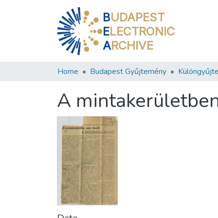
B
UDAPEST
E
LECTRONIC
A
RCHIVE
Home
Budapest Gyűjtemény
Különgyűjt
A mintakerületben