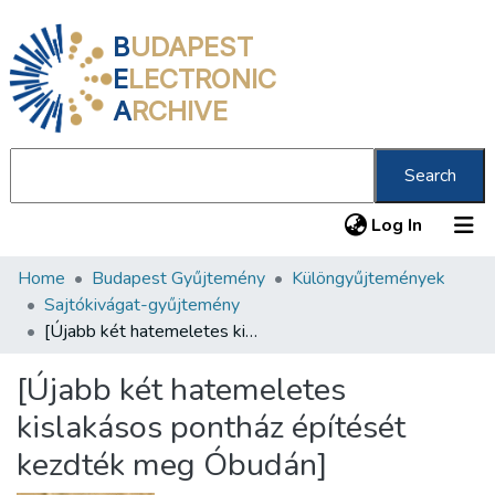
B
UDAPEST
E
LECTRONIC
A
RCHIVE
Search
(current
Log In
Home
Budapest Gyűjtemény
Különgyűjtemények
Communities & Collections
Sajtókivágat-gyűjtemény
All of DSpace
[Újabb két hatemeletes kislakásos pontház építését kezdték meg Óbudán]
Statistics
[Újabb két hatemeletes
About us
kislakásos pontház építését
kezdték meg Óbudán]