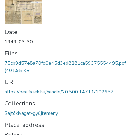
Date
1949-03-30
Files
75cb9d57e8a70fd0e45d3ed8281ca59375554495.pdf
(401.95 KB)
URI
https://bea.fszek.hu/handle/20.500.14711/102657
Collections
Sajtókivágat-gyűjtemény
Place, address
Budapest