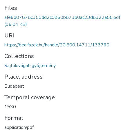
Files
afe6d07878c350dd2c0860b873b0ac23d8322a55.pdf
(96.04 KB)
URI
https://bea.fszek.hu/handle/20.500.14711/133760
Collections
Sajtókivágat-gyűjtemény
Place, address
Budapest
Temporal coverage
1930
Format
application/pdf