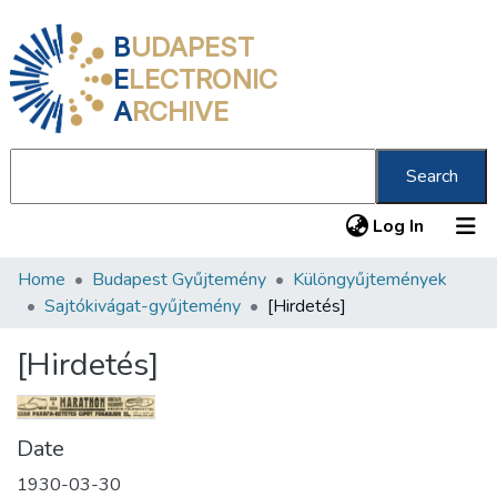
B
UDAPEST
E
LECTRONIC
A
RCHIVE
Search
(current
Log In
Home
Budapest Gyűjtemény
Különgyűjtemények
Communities & Collections
Sajtókivágat-gyűjtemény
[Hirdetés]
All of DSpace
[Hirdetés]
Statistics
About us
Date
1930-03-30