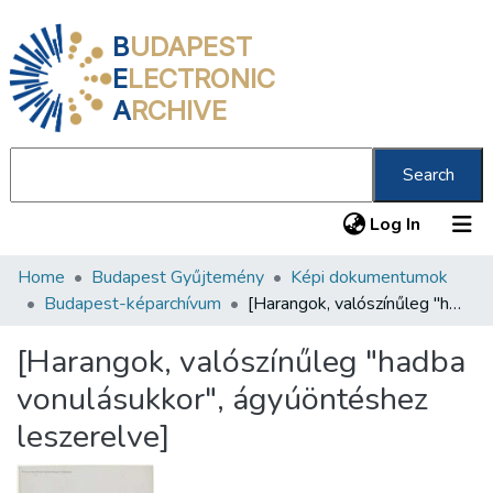
B
UDAPEST
E
LECTRONIC
A
RCHIVE
Search
(current
Log In
Home
Budapest Gyűjtemény
Képi dokumentumok
Communities & Collections
Budapest-képarchívum
[Harangok, valószínűleg "hadba vonulásukkor", ágyúöntéshez leszerelve]
All of DSpace
[Harangok, valószínűleg "hadba
Statistics
vonulásukkor", ágyúöntéshez
About us
leszerelve]