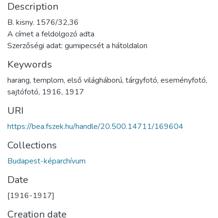
Description
B. kisny. 1576/32,36
A címet a feldolgozó adta
Szerzőségi adat: gumipecsét a hátoldalon
Keywords
harang
,
templom
,
első világháború
,
tárgyfotó
,
eseményfotó
,
sajtófotó
,
1916
,
1917
URI
https://bea.fszek.hu/handle/20.500.14711/169604
Collections
Budapest-képarchívum
Date
[1916-1917]
Creation date