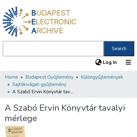
B
UDAPEST
E
LECTRONIC
A
RCHIVE
Search
(current
Log In
Home
Budapest Gyűjtemény
Különgyűjtemények
Communities & Collections
Sajtókivágat-gyűjtemény
All of DSpace
A Szabó Ervin Könyvtár tavalyi mérlege
Statistics
A Szabó Ervin Könyvtár tavalyi
About us
mérlege