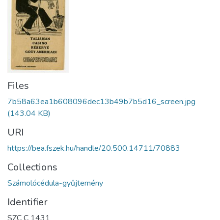
Files
7b58a63ea1b608096dec13b49b7b5d16_screen.jpg
(143.04 KB)
URI
https://bea.fszek.hu/handle/20.500.14711/70883
Collections
Számolócédula-gyűjtemény
Identifier
SZC C 1431