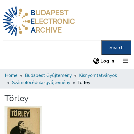
B
UDAPEST
E
LECTRONIC
A
RCHIVE
Search
(current
Log In
Home
Budapest Gyűjtemény
Kisnyomtatványok
Communities & Collections
Számolócédula-gyűjtemény
Törley
All of DSpace
Törley
Statistics
About us