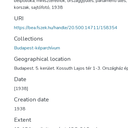
belpolitika
,
miniszterelnök
,
országgyűlés
,
parlamenti ülés
,
korszak
,
sajtófotó
,
1938
URI
https://bea.fszek.hu/handle/20.500.14711/158354
Collections
Budapest-képarchívum
Geographical location
Budapest. 5. kerület. Kossuth Lajos tér 1-3. Országház é
Date
[1938]
Creation date
1938
Extent