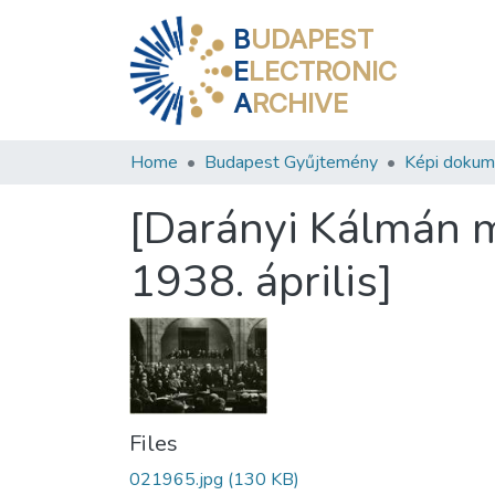
B
UDAPEST
E
LECTRONIC
A
RCHIVE
Home
Budapest Gyűjtemény
Képi doku
[Darányi Kálmán m
1938. április]
Files
021965.jpg
(130 KB)