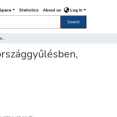
DSpace
Statistics
About us
Log In
Search
[Darányi Kálmán miniszterelnök beszél az országgyűlésben, 1938. április]
országgyűlésben,