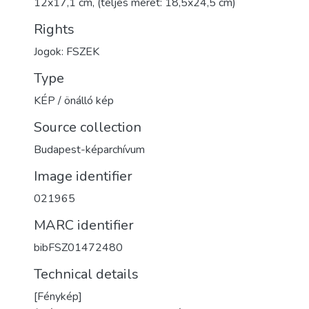
12x17,1 cm, (teljes méret: 18,5x24,5 cm)
Rights
Jogok: FSZEK
Type
KÉP / önálló kép
Source collection
Budapest-képarchívum
Image identifier
021965
MARC identifier
bibFSZ01472480
Technical details
[Fénykép]