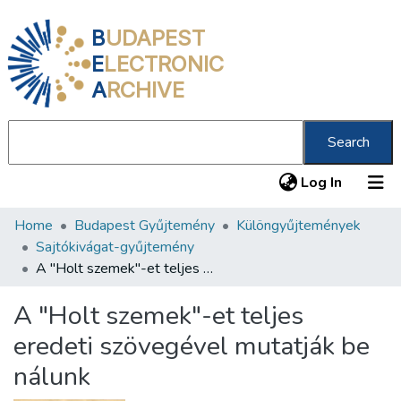
B
UDAPEST
E
LECTRONIC
A
RCHIVE
Search
(current
Log In
Home
Budapest Gyűjtemény
Különgyűjtemények
Communities & Collections
Sajtókivágat-gyűjtemény
All of DSpace
A "Holt szemek"-et teljes eredeti szövegével mutatják be nálunk
Statistics
A "Holt szemek"-et teljes
About us
eredeti szövegével mutatják be
nálunk