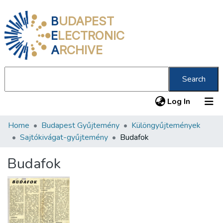
B
UDAPEST
E
LECTRONIC
A
RCHIVE
Search
(current
Log In
Home
Budapest Gyűjtemény
Különgyűjtemények
Communities & Collections
Sajtókivágat-gyűjtemény
Budafok
All of DSpace
Budafok
Statistics
About us