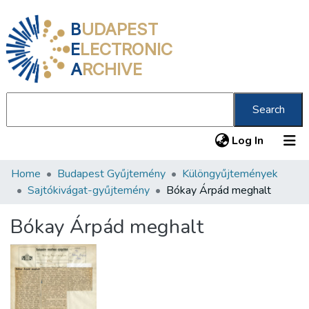
B
UDAPEST
E
LECTRONIC
A
RCHIVE
Search
(current
Log In
Home
Budapest Gyűjtemény
Különgyűjtemények
Communities & Collections
Sajtókivágat-gyűjtemény
Bókay Árpád meghalt
All of DSpace
Bókay Árpád meghalt
Statistics
About us