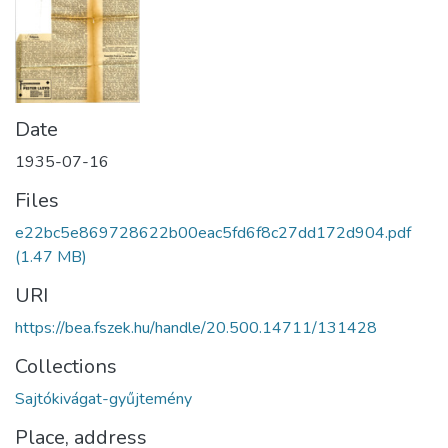
Date
1935-07-16
Files
e22bc5e869728622b00eac5fd6f8c27dd172d904.pdf
(1.47 MB)
URI
https://bea.fszek.hu/handle/20.500.14711/131428
Collections
Sajtókivágat-gyűjtemény
Place, address