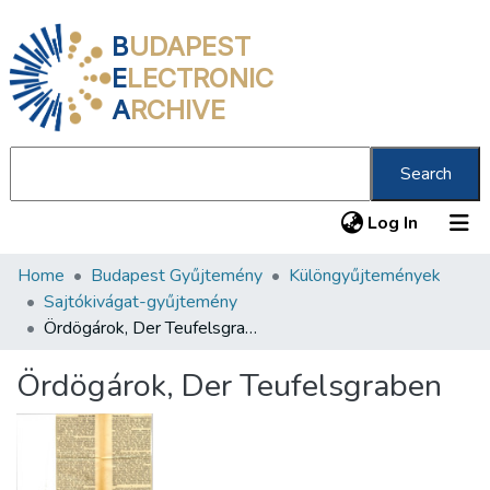
B
UDAPEST
E
LECTRONIC
A
RCHIVE
Search
(current
Log In
Home
Budapest Gyűjtemény
Különgyűjtemények
Communities & Collections
Sajtókivágat-gyűjtemény
All of DSpace
Ördögárok, Der Teufelsgraben
Statistics
Ördögárok, Der Teufelsgraben
About us