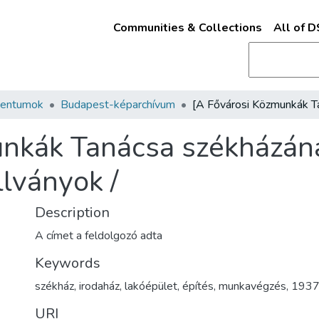
Communities & Collections
All of 
mentumok
Budapest-képarchívum
nkák Tanácsa székházána
llványok /
Description
A címet a feldolgozó adta
Keywords
székház
,
irodaház
,
lakóépület
,
építés
,
munkavégzés
,
193
URI