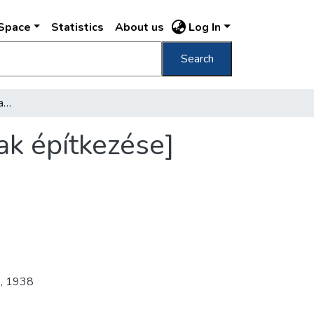
DSpace
Statistics
About us
Log In
Search
[A Fővárosi Közmunkák Tanácsa székházának építkezése] Betonvasalások, állványok /
k építkezése]
7
,
1938