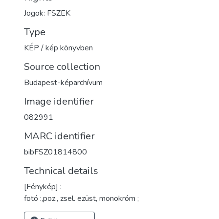
Jogok: FSZEK
Type
KÉP / kép könyvben
Source collection
Budapest-képarchívum
Image identifier
082991
MARC identifier
bibFSZ01814800
Technical details
[Fénykép] :
fotó :,poz., zsel. ezüst, monokróm ;