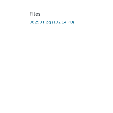
Files
082991.jpg
(192.14 KB)