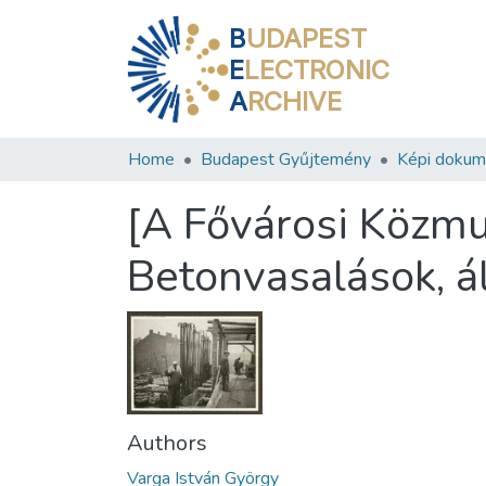
B
UDAPEST
E
LECTRONIC
A
RCHIVE
Home
Budapest Gyűjtemény
Képi doku
[A Fővárosi Közmu
Betonvasalások, á
Authors
Varga István György