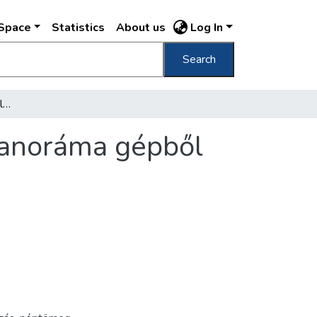
DSpace
Statistics
About us
Log In
Search
A Szent Gellért Szálló hullám medencéje panoráma gépből nézve]
panoráma gépből