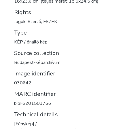
18x23,6 cm, (teljes méret: 18,5x24,5 cm)
Rights
Jogok: Szerző; FSZEK
Type
KÉP / önálló kép
Source collection
Budapest-képarchívum
Image identifier
030642
MARC identifier
bibFSZ01503766
Technical details
[Fénykép] /