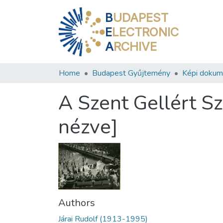
B
UDAPEST
E
LECTRONIC
A
RCHIVE
Home
Budapest Gyűjtemény
Képi doku
A Szent Gellért S
nézve]
Authors
Járai Rudolf (1913-1995)