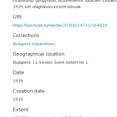
strandfürdő
,
gyógyfürdő
,
úszómedence
,
fürdőzés
,
szórako
1939
,
két világháború közötti időszak
URI
https://bea.fszek.hu/handle/20.500.14711/164624
Collections
Budapest-képarchívum
Geographical location
Budapest. 11. kerület. Szent Gellért tér 1.
Date
1939
Creation date
1939
Extent