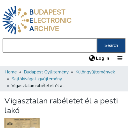
B
UDAPEST
E
LECTRONIC
A
RCHIVE
Search
(current
Log In
Home
Budapest Gyűjtemény
Különgyűjtemények
Communities & Collections
Sajtókivágat-gyűjtemény
All of DSpace
Vigasztalan rabéletet él a pesti lakó
Statistics
Vigasztalan rabéletet él a pesti
About us
lakó