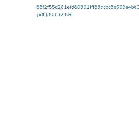
88f2f55d261efd80361fff83dcbc8e669a4ba
.pdf
(303.32 KB)