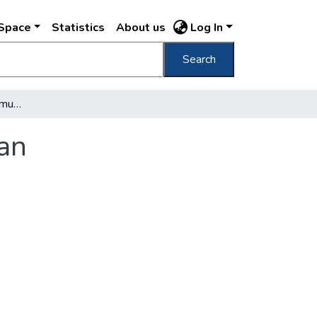
DSpace
Statistics
About us
Log In
Search
Ma reggel csatornázási munkálatok Zuglóban
an