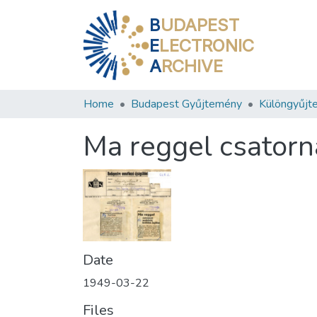
B
UDAPEST
E
LECTRONIC
A
RCHIVE
Home
Budapest Gyűjtemény
Különgyűjt
Ma reggel csatorn
Date
1949-03-22
Files