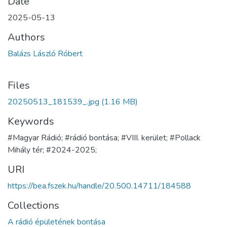
Date
2025-05-13
Authors
Balázs László Róbert
Files
20250513_181539_.jpg
(1.16 MB)
Keywords
#Magyar Rádió; #rádió bontása; #VIII. kerület; #Pollack
Mihály tér; #2024-2025;
URI
https://bea.fszek.hu/handle/20.500.14711/184588
Collections
A rádió épületének bontása