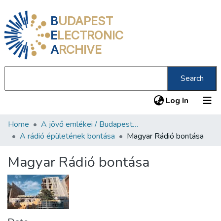
B
UDAPEST
E
LECTRONIC
A
RCHIVE
Search
(current
Log In
Home
A jövő emlékei / Budapest ma
Communities & Collections
A rádió épületének bontása
Magyar Rádió bontása
All of DSpace
Magyar Rádió bontása
Statistics
About us