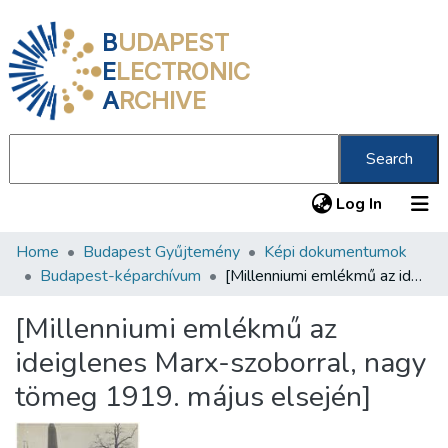
B
UDAPEST
E
LECTRONIC
A
RCHIVE
Search
(current
Log In
Home
Budapest Gyűjtemény
Képi dokumentumok
Communities & Collections
Budapest-képarchívum
[Millenniumi emlékmű az ideiglenes Marx-szoborral, nagy tömeg 1919. május elsején]
All of DSpace
[Millenniumi emlékmű az
Statistics
ideiglenes Marx-szoborral, nagy
About us
tömeg 1919. május elsején]