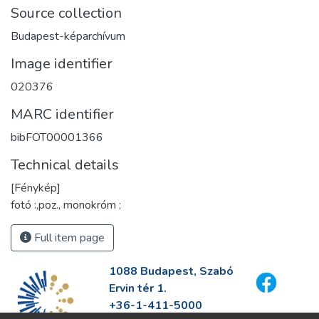
Source collection
Budapest-képarchívum
Image identifier
020376
MARC identifier
bibFOT00001366
Technical details
[Fénykép]
fotó :,poz., monokróm ;
Full item page
1088 Budapest, Szabó
Ervin tér 1.
+36-1-411-5000