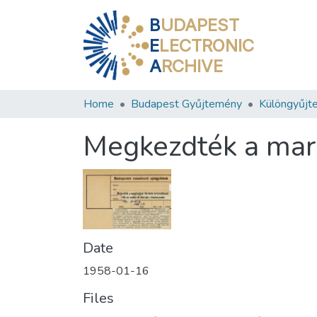
B
UDAPEST
E
LECTRONIC
A
RCHIVE
Home
Budapest Gyűjtemény
Különgyűjt
Megkezdték a margi
Date
1958-01-16
Files