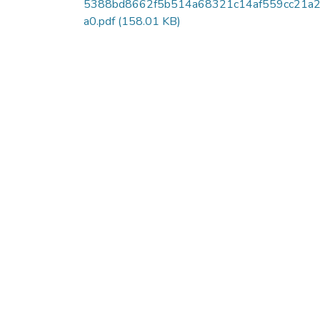
5388bd8662f5b514a68321c14af559cc21a2
a0.pdf
(158.01 KB)