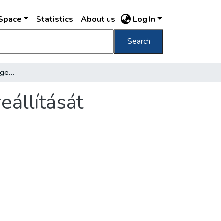
DSpace
Statistics
About us
Log In
Search
Megkezdték a margitszigeti Ybl-fürdő helyreállítását
eállítását