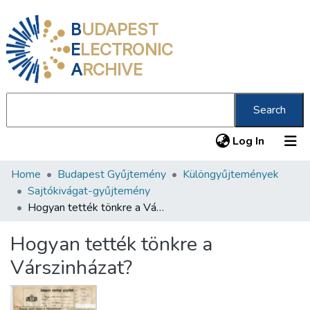
B
UDAPEST
E
LECTRONIC
A
RCHIVE
Search
(current
Log In
Home
Budapest Gyűjtemény
Különgyűjtemények
Communities & Collections
Sajtókivágat-gyűjtemény
All of DSpace
Hogyan tették tönkre a Várszinházat?
Statistics
Hogyan tették tönkre a
About us
Várszinházat?