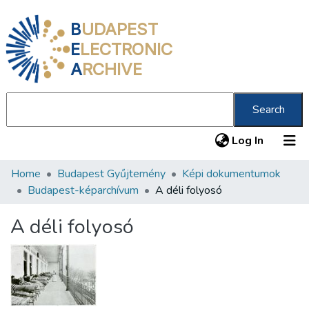
B
UDAPEST
E
LECTRONIC
A
RCHIVE
Search
(current
Log In
Home
Budapest Gyűjtemény
Képi dokumentumok
Communities & Collections
Budapest-képarchívum
A déli folyosó
All of DSpace
A déli folyosó
Statistics
About us