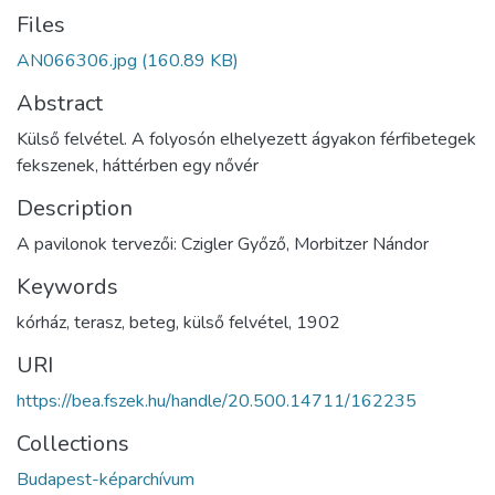
Files
AN066306.jpg
(160.89 KB)
Abstract
Külső felvétel. A folyosón elhelyezett ágyakon férfibetegek
fekszenek, háttérben egy nővér
Description
A pavilonok tervezői: Czigler Győző, Morbitzer Nándor
Keywords
kórház
,
terasz
,
beteg
,
külső felvétel
,
1902
URI
https://bea.fszek.hu/handle/20.500.14711/162235
Collections
Budapest-képarchívum