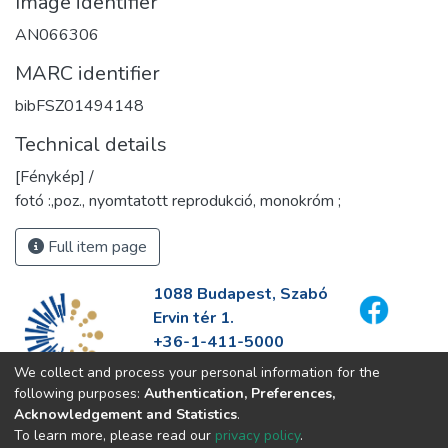
Image identifier
AN066306
MARC identifier
bibFSZ01494148
Technical details
[Fénykép] /
fotó :,poz., nyomtatott reprodukció, monokróm ;
Full item page
1088 Budapest, Szabó
Ervin tér 1.
+36-1-411-5000
info@fszek.hu
We collect and process your personal information for the
https://fszek.hu
following purposes:
Authentication, Preferences,
Acknowledgement and Statistics
.
To learn more, please read our
privacy policy
.