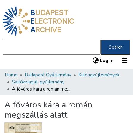
B
UDAPEST
E
LECTRONIC
A
RCHIVE
Search
(current
Log In
Home
Budapest Gyűjtemény
Különgyűjtemények
Communities & Collections
Sajtókivágat-gyűjtemény
All of DSpace
A főváros kára a román megszállás alatt
Statistics
A főváros kára a román
About us
megszállás alatt