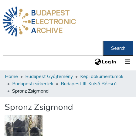
B
UDAPEST
E
LECTRONIC
A
RCHIVE
Search
(current
Log In
Home
Budapest Gyűjtemény
Képi dokumentumok
Communities & Collections
Budapesti sírkertek
Budapest III. Külső Bécsi út 373 Neológ zsidó temető
All of DSpace
Spronz Zsigmond
Statistics
Spronz Zsigmond
About us