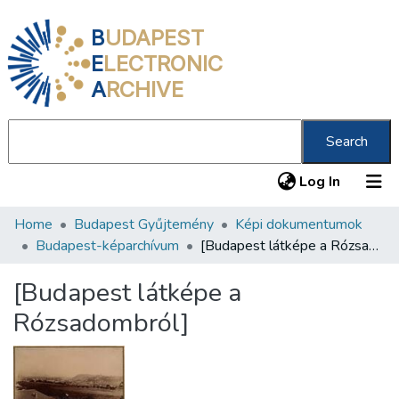
B
UDAPEST
E
LECTRONIC
A
RCHIVE
Search
(current
Log In
Home
Budapest Gyűjtemény
Képi dokumentumok
Communities & Collections
Budapest-képarchívum
[Budapest látképe a Rózsadombról]
All of DSpace
[Budapest látképe a
Statistics
Rózsadombról]
About us