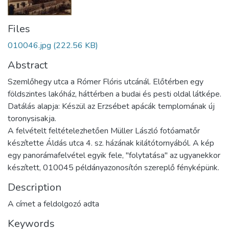
Files
010046.jpg
(222.56 KB)
Abstract
Szemlőhegy utca a Rómer Flóris utcánál. Előtérben egy
földszintes lakóház, háttérben a budai és pesti oldal látképe.
Datálás alapja: Készül az Erzsébet apácák templomának új
toronysisakja.
A felvételt feltételezhetően Müller László fotóamatőr
készítette Áldás utca 4. sz. házának kilátótornyából. A kép
egy panorámafelvétel egyik fele, "folytatása" az ugyanekkor
készített, 010045 példányazonosítón szereplő fényképünk.
Description
A címet a feldolgozó adta
Keywords