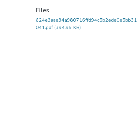
Files
624e3aae34a980716ffd94c5b2ede0e5bb3
041.pdf
(394.99 KB)