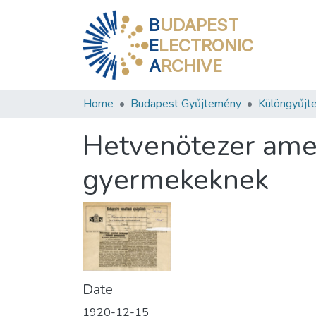
B
UDAPEST
E
LECTRONIC
A
RCHIVE
Home
Budapest Gyűjtemény
Különgyűjt
Hetvenötezer amer
gyermekeknek
Date
1920-12-15