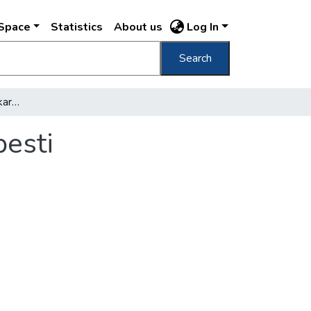
DSpace
Statistics
About us
Log In
Search
Hetvenötezer amerikai karácsonyfa a budapesti gyermekeknek
pesti