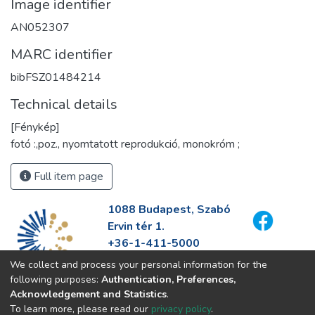
Image identifier
AN052307
MARC identifier
bibFSZ01484214
Technical details
[Fénykép]
fotó :,poz., nyomtatott reprodukció, monokróm ;
Full item page
1088 Budapest, Szabó
Ervin tér 1.
+36-1-411-5000
info@fszek.hu
We collect and process your personal information for the
https://fszek.hu
following purposes:
Authentication, Preferences,
Acknowledgement and Statistics
.
To learn more, please read our
privacy policy
.