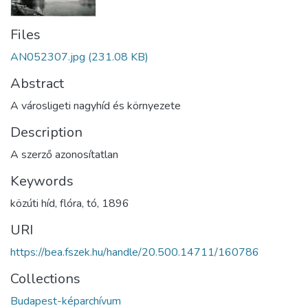
Files
AN052307.jpg
(231.08 KB)
Abstract
A városligeti nagyhíd és környezete
Description
A szerző azonosítatlan
Keywords
közúti híd
,
flóra
,
tó
,
1896
URI
https://bea.fszek.hu/handle/20.500.14711/160786
Collections
Budapest-képarchívum