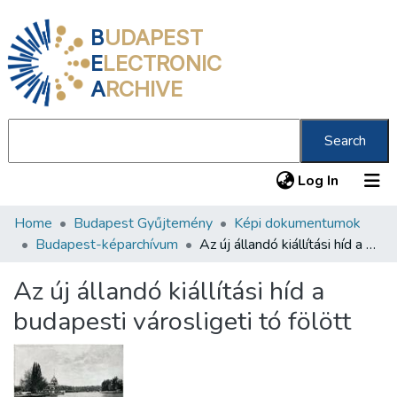
B
UDAPEST
E
LECTRONIC
A
RCHIVE
Search
(current
Log In
Home
Budapest Gyűjtemény
Képi dokumentumok
Communities & Collections
Budapest-képarchívum
Az új állandó kiállítási híd a budapesti városligeti tó fölött
All of DSpace
Az új állandó kiállítási híd a
Statistics
budapesti városligeti tó fölött
About us