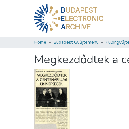
B
UDAPEST
E
LECTRONIC
A
RCHIVE
Home
Budapest Gyűjtemény
Különgyűjt
Megkezdődtek a c