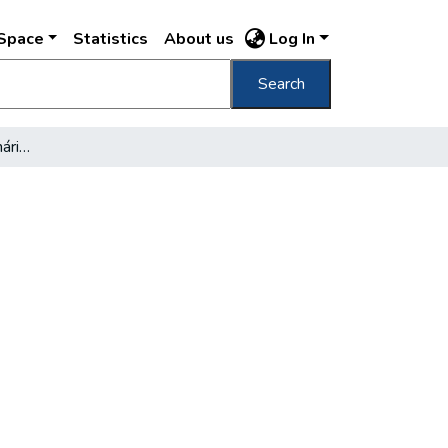
DSpace
Statistics
About us
Log In
Search
Megkezdődtek a centenáriumi ünnepségek