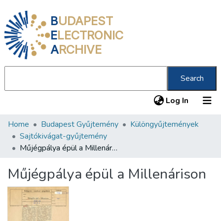
B
UDAPEST
E
LECTRONIC
A
RCHIVE
Search
(current
Log In
Home
Budapest Gyűjtemény
Különgyűjtemények
Communities & Collections
Sajtókivágat-gyűjtemény
All of DSpace
Műjégpálya épül a Millenárison
Statistics
Műjégpálya épül a Millenárison
About us