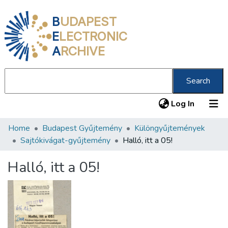
B
UDAPEST
E
LECTRONIC
A
RCHIVE
Search
(current
Log In
Home
Budapest Gyűjtemény
Különgyűjtemények
Communities & Collections
Sajtókivágat-gyűjtemény
Halló, itt a 05!
All of DSpace
Halló, itt a 05!
Statistics
About us