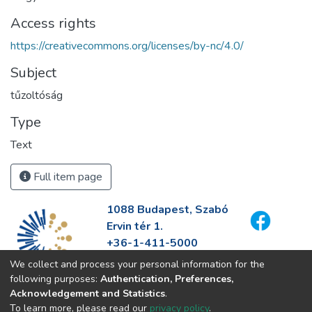
Access rights
https://creativecommons.org/licenses/by-nc/4.0/
Subject
tűzoltóság
Type
Text
Full item page
1088 Budapest, Szabó
Ervin tér 1.
+36-1-411-5000
info@fszek.hu
We collect and process your personal information for the
https://fszek.hu
following purposes:
Authentication, Preferences,
Acknowledgement and Statistics
.
To learn more, please read our
privacy policy
.