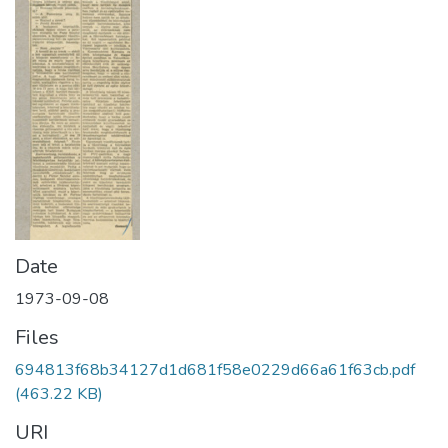
Date
1973-09-08
Files
694813f68b34127d1d681f58e0229d66a61f63cb.pdf
(463.22 KB)
URI