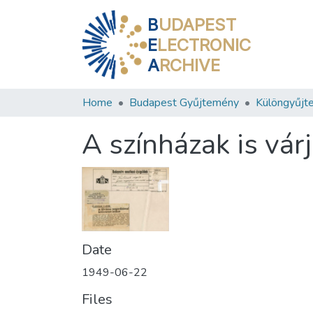
B
UDAPEST
E
LECTRONIC
A
RCHIVE
Home
Budapest Gyűjtemény
Különgyűjt
A színházak is várj
Date
1949-06-22
Files