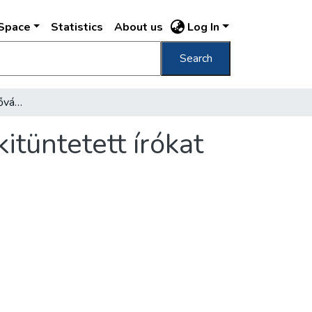
DSpace
Statistics
About us
Log In
Search
A színházak is várják a főváros nagydíjával kitüntetett írókat
itüntetett írókat