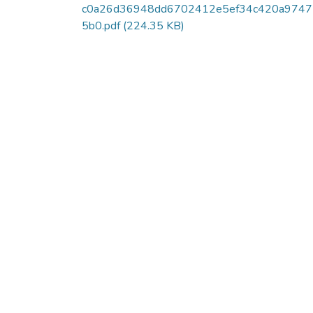
c0a26d36948dd6702412e5ef34c420a974
5b0.pdf
(224.35 KB)